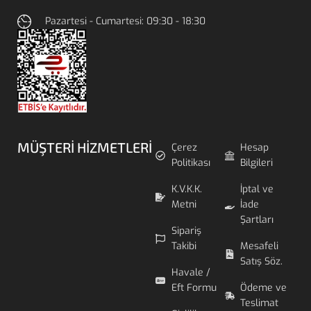
Pazartesi - Cumartesi: 09:30 - 18:30
MÜŞTERI HIZMETLERI
Çerez
Hesap
Politikası
Bilgileri
K.V.K.K.
İptal ve
Metni
İade
Şartları
Sipariş
Takibi
Mesafeli
Satış Söz.
Havale /
Eft Formu
Ödeme ve
Teslimat