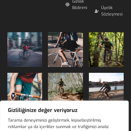
Gizlilik
Bildirimi
Üyelik
Sözleşmesi
Gizliliğinize değer veriyoruz
Tarama deneyiminizi geliştirmek, kişiselleştirilmiş
reklamlar ya da içerikler sunmak ve trafiğimizi analiz
© 2025 Zafer Antmen Bike Store - Siste-Ma
Web Tasarım