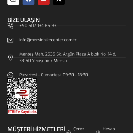
BIZE ULAŞIN
+90 507 134 85 93
info@mersinbikecenter.com.tr
Menteş Mah. 2535 Sk. Argün Plaza A blok No: 14 d,
33150 Yenişehir / Mersin
Pazartesi - Cumartesi: 09:30 - 18:30
MÜŞTERI HIZMETLERI
Çerez
Hesap