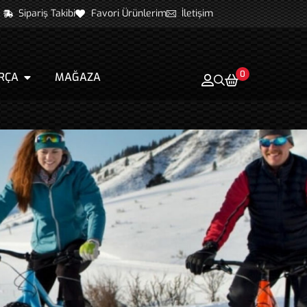
Sipariş Takibi
Favori Ürünlerim
İletişim
0
RÇA
MAĞAZA