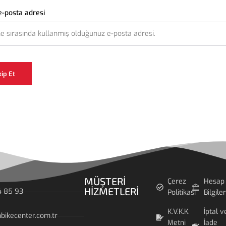
e-posta adresi
ip Et
MÜŞTERI
Çerez
Hesap
HIZMETLERI
4 85 93
Politikası
Bilgiler
K.V.K.K.
İptal v
bikecenter.com.tr
Metni
İade