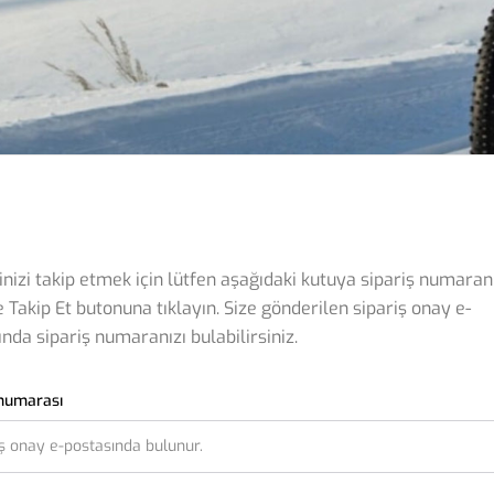
inizi takip etmek için lütfen aşağıdaki kutuya sipariş numaran
e Takip Et butonuna tıklayın. Size gönderilen sipariş onay e-
nda sipariş numaranızı bulabilirsiniz.
 numarası