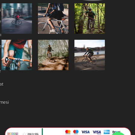
i
e
ı
li
e
at
mesi