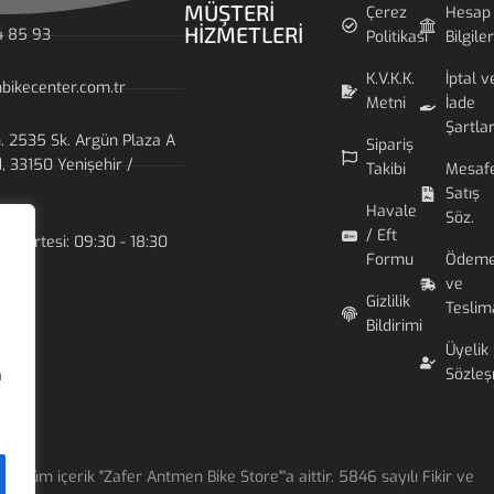
MÜŞTERI
Çerez
Hesap
HIZMETLERI
4 85 93
Politikası
Bilgiler
K.V.K.K.
İptal v
bikecenter.com.tr
Metni
İade
Şartlar
 2535 Sk. Argün Plaza A
Sipariş
d, 33150 Yenişehir /
Takibi
Mesafe
Satış
Havale
Söz.
/ Eft
Cumartesi: 09:30 - 18:30
Formu
Ödem
ve
Gizlilik
Teslim
Bildirimi
Üyelik
Sözleş
a
Tüm içerik "Zafer Antmen Bike Store"'a aittir. 5846 sayılı Fikir ve