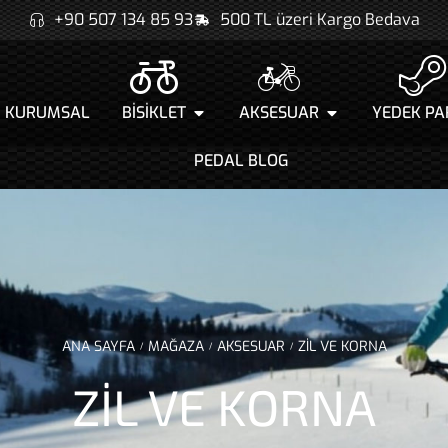
+90 507 134 85 93
500 TL üzeri Kargo Bedava
KURUMSAL
BİSİKLET
AKSESUAR
YEDEK PA
PEDAL BLOG
ANA SAYFA
MAĞAZA
AKSESUAR
ZİL VE KORNA
/
/
/
ZİL VE KORNA