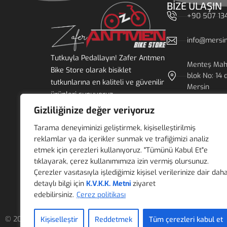
BIZE ULAŞIN
+90 507 13
info@mersin
Tutkuyla Pedallayın! Zafer Antmen
Menteş Mah.
Bike Store olarak bisiklet
blok No: 14 
tutkunlarına en kaliteli ve güvenilir
Mersin
ürünleri sunuyoruz.
Gizliliğinize değer veriyoruz
Pazartesi - 
Tarama deneyiminizi geliştirmek, kişiselleştirilmiş
reklamlar ya da içerikler sunmak ve trafiğimizi analiz
etmek için çerezleri kullanıyoruz. "Tümünü Kabul Et"e
tıklayarak, çerez kullanımımıza izin vermiş olursunuz.
Çerezler vasıtasıyla işlediğimiz kişisel verilerinize dair dah
detaylı bilgi için
K.V.K.K. Metni
ziyaret
edebilirsiniz.
Çerez politikası
© 2025 Zafer Antmen Bike Store - Siste-Ma
Web Tasarım
Kişiselleştir
Reddetmek
Tüm çerezleri kabul et