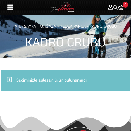
0
ANA SAYFA
MAĞAZA
YEDEK PARÇA
KADRO GRUBU
/
/
/
KADRO GRUBU
Seçiminizle eşleşen ürün bulunamadı.