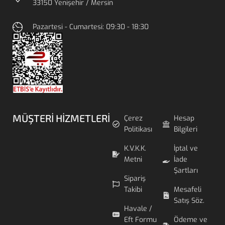
33150 Yenişehir / Mersin
Pazartesi - Cumartesi: 09:30 - 18:30
MÜŞTERI HIZMETLERI
Çerez
Hesap
Politikası
Bilgileri
K.V.K.K.
İptal ve
Metni
İade
Şartları
Sipariş
Takibi
Mesafeli
Satış Söz.
Havale /
Eft Formu
Ödeme ve