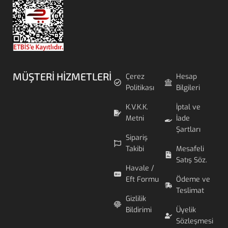
MÜŞTERI HIZMETLERI
Çerez
Hesap
Politikası
Bilgileri
K.V.K.K.
İptal ve
Metni
İade
Şartları
Sipariş
Takibi
Mesafeli
Satış Söz.
Havale /
Eft Formu
Ödeme ve
Teslimat
Gizlilik
Bildirimi
Üyelik
Sözleşmesi