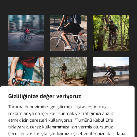
Gizliliğinize değer veriyoruz
Tarama deneyiminizi geliştirmek, kişiselleştirilmiş
reklamlar ya da içerikler sunmak ve trafiğimizi analiz
© 2025 Zafer Antmen Bike Store - Siste-Ma
Web Tasarım
etmek için çerezleri kullanıyoruz. "Tümünü Kabul Et"e
tıklayarak, çerez kullanımımıza izin vermiş olursunuz.
Tüm içerik "Zafer Antmen Bike Store"'a aittir. 5846 sayılı Fikir ve
Çerezler vasıtasıyla işlediğimiz kişisel verilerinize dair daha
Sanat Eserleri Kanunu gereğince izinsiz kopyalanamaz veya