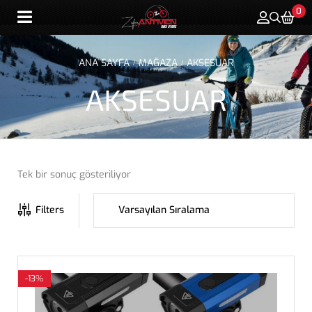
0
ANA SAYFA
MAĞAZA
AKSESUAR
/
/
AKSESUAR
Tek bir sonuç gösteriliyor
Filters
-13%