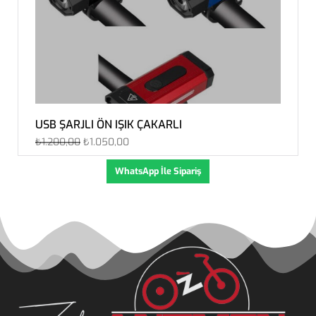
USB ŞARJLI ÖN IŞIK ÇAKARLI
₺
1.200,00
₺
1.050,00
WhatsApp İle Sipariş