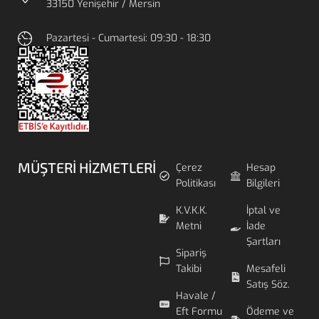
33150 Yenişehir / Mersin
Pazartesi - Cumartesi: 09:30 - 18:30
MÜŞTERI HIZMETLERI
Çerez
Hesap
Politikası
Bilgileri
K.V.K.K.
İptal ve
Metni
İade
Şartları
Sipariş
Takibi
Mesafeli
Satış Söz.
Havale /
Eft Formu
Ödeme ve