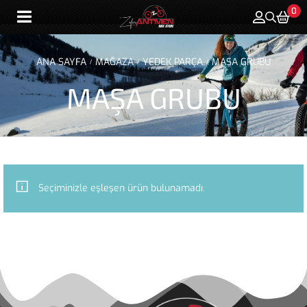
0
ANA SAYFA
MAĞAZA
YEDEK PARÇA
MAŞA GRUBU
/
/
/
MAŞA GRUBU
Seçiminizle eşleşen ürün bulunamadı.