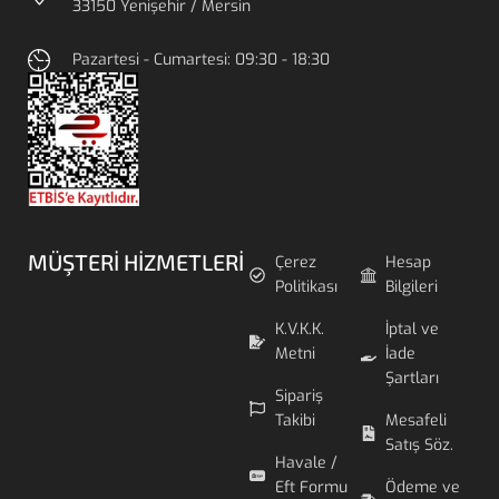
33150 Yenişehir / Mersin
Pazartesi - Cumartesi: 09:30 - 18:30
MÜŞTERI HIZMETLERI
Çerez
Hesap
Politikası
Bilgileri
K.V.K.K.
İptal ve
Metni
İade
Şartları
Sipariş
Takibi
Mesafeli
Satış Söz.
Havale /
Eft Formu
Ödeme ve