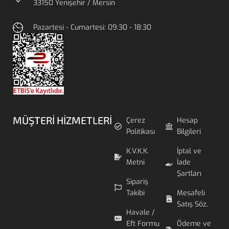
33150 Yenişehir / Mersin
Pazartesi - Cumartesi: 09:30 - 18:30
MÜŞTERI HIZMETLERI
Çerez
Hesap
Politikası
Bilgileri
K.V.K.K.
İptal ve
Metni
İade
Şartları
Sipariş
Takibi
Mesafeli
Satış Söz.
Havale /
Eft Formu
Ödeme ve