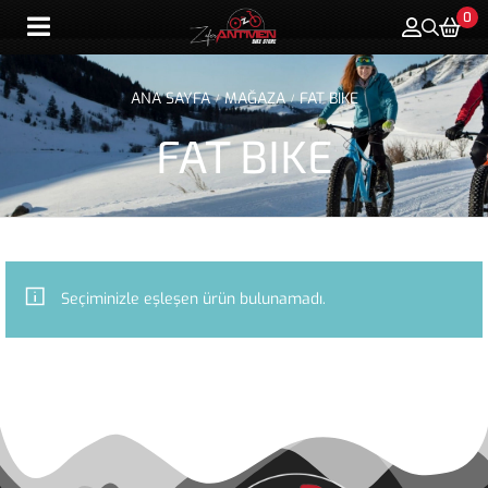
0
ANA SAYFA
MAĞAZA
FAT BIKE
/
/
FAT BIKE
Seçiminizle eşleşen ürün bulunamadı.